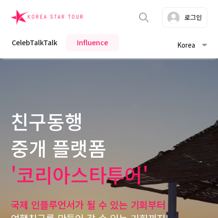
로그인
CelebTalkTalk
Influence
Korea
친구동행
중개 플랫폼
'코리아스타투어'
국제 인플루언서가 될 수 있는 기회부터