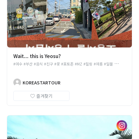
Wait... this is Yeosu?
#여수
#부산
#음식
#친구
#꽃
#포토존
#MZ
#힐링
#여름
#일몰
#쇼핑
#경치
#
KOREASTARTOUR
즐겨찾기