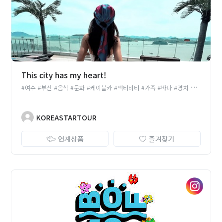
This city has my heart!
#여수
#부산
#음식
#문화
#케이블카
#액티비티
#가족
#바다
#경치
#야경
#쇼핑
KOREASTARTOUR
연계상품
즐겨찾기