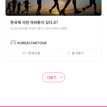
한국에 이런 마라톤이 있다고?
#인천
#마라톤
#야경
#풍경
#경치
#바다
#해변
KOREASTARTOUR
연계상품
즐겨찾기
더보기